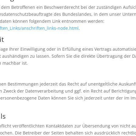
ht dem Betroffenen ein Beschwerderecht bei der zuständigen Aufsi
desdatenschutzbeauftragte des Bundeslandes, in dem unser Unterne
ktdaten können folgendem Link entnommen werden:
ften_Links/anschriften_links-node.html
.
it
age Ihrer Einwilligung oder in Erfüllung eines Vertrags automatisie
aushändigen zu lassen. Sofern Sie die direkte Übertragung der D
h machbar ist.
hen Bestimmungen jederzeit das Recht auf unentgeltliche Auskun
 Zweck der Datenverarbeitung und ggf. ein Recht auf Berichtigun
personenbezogene Daten können Sie sich jederzeit unter der im 
ls
icht veröffentlichten Kontaktdaten zur Übersendung von nicht a
chen. Die Betreiber der Seiten behalten sich ausdrücklich rechtli