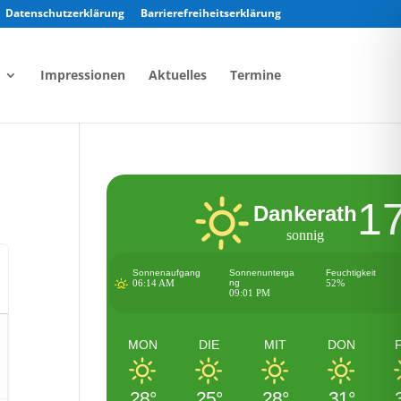
Datenschutzerklärung
Barrierefreiheitserklärung
Impressionen
Aktuelles
Termine
1
Dankerath
sonnig
Sonnenaufgang
Sonnenunterga
Feuchtigkeit
06:14 AM
ng
52%
09:01 PM
MON
DIE
MIT
DON
28°
25°
28°
31°