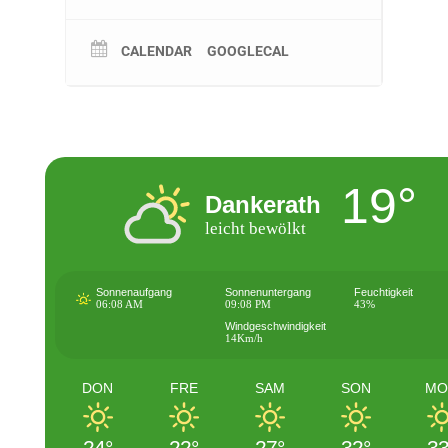
CALENDAR
GOOGLECAL
19°
Dankerath
leicht bewölkt
Sonnenaufgang
Sonnenuntergang
Feuchtigkeit
06:08 AM
09:08 PM
43%
Windgeschwindigkeit
14Km/h
DON
FRE
SAM
SON
MO
24°
22°
27°
32°
33